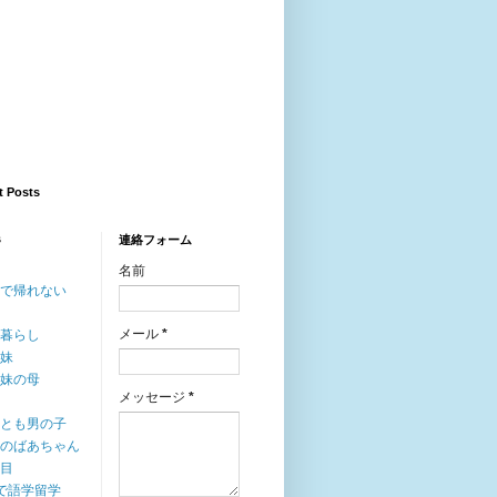
t Posts
s
連絡フォーム
名前
人で帰れない
メール
*
人暮らし
姉妹
姉妹の母
メッセージ
*
人とも男の子
人のばあちゃん
人目
0で語学留学