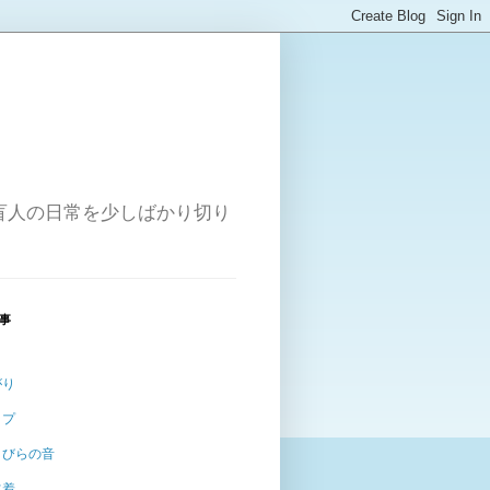
盲人の日常を少しばかり切り
事
がり
ップ
とびらの音
水着