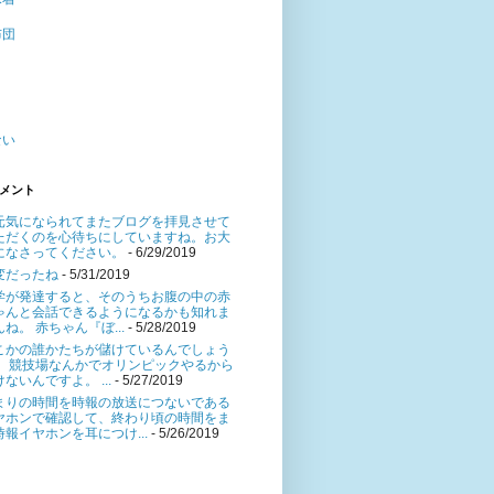
布団
う
ま
ない
メント
元気になられてまたブログを拝見させて
ただくのを心待ちにしていますね。お大
になさってください。
- 6/29/2019
変だったね
- 5/31/2019
学が発達すると、そのうちお腹の中の赤
ゃんと会話できるようになるかも知れま
ね。 赤ちゃん『ぼ...
- 5/28/2019
こかの誰かたちが儲けているんでしょう
。 競技場なんかでオリンピックやるから
ないんですよ。 ...
- 5/27/2019
まりの時間を時報の放送につないである
ヤホンで確認して、終わり頃の時間をま
時報イヤホンを耳につけ...
- 5/26/2019