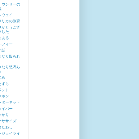
ナウンサーの
現
ムウェイ
メリカの教育
りがとうござ
ました
るある
ルフィー
い話
きなり殴られ
きなり怒鳴ら
る
じめ
たずら
ベント
ヤホン
ンターネット
ェイパー
っかり
クササイズ
コたわし
ンジョイライ