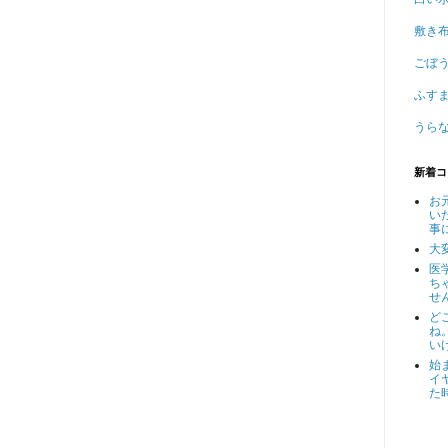
敷き
ごぼ
ふす
うら
新着コ
お
い
事
大
医
ち
せん
ど
ね
いけ
始
イ
た