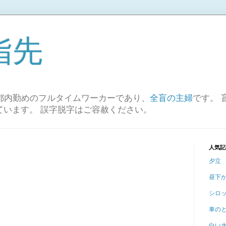
指先
、都内勤めのフルタイムワーカーであり、
全盲の主婦
です。 
ています。 誤字脱字はご容赦ください。
人気記
夕立
昼下
シロ
車の
白い