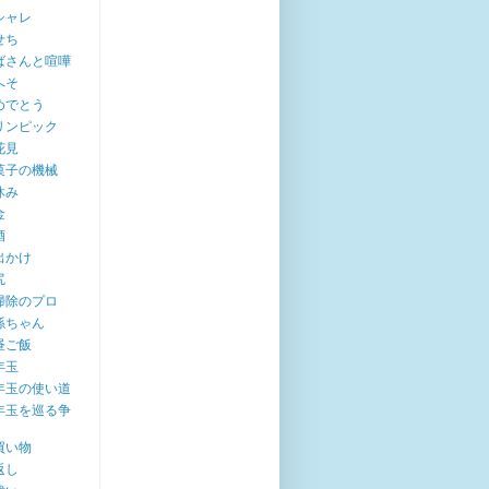
シャレ
せち
ばさんと喧嘩
へそ
めでとう
リンピック
花見
菓子の機械
休み
金
酒
出かけ
尻
掃除のプロ
孫ちゃん
昼ご飯
年玉
年玉の使い道
年玉を巡る争
買い物
返し