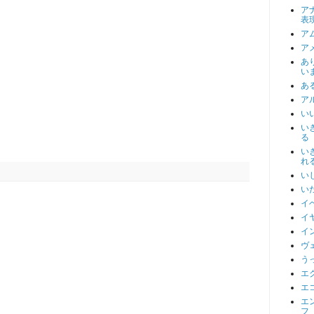
ア
表
ア
ア
あ
い
あ
ア
い
い
る
い
れ
い
い
イ
イ
イ
ヴ
う
エ
エ
エ
フ