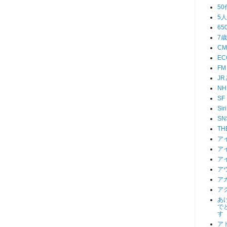
50
5
65
7
CM
EC
FM
J
NH
SF
Siri
SN
TH
ア
ア
ア
ア
ア
ア
あ
で
す
ア