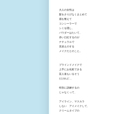
大人の女性は
髪をさりげなくまとめて
眉を整えて
コンシーラーで
シミを隠し、
パウダーはたいて、
赤い口紅するのが
ナチュラルで
見栄えのする
メイクだとのこと。
ブラインドメイクで
上手にお化粧できる
盲人達もいるそう
だけれど…
特別に訓練するの
じゃなくって、
アイライン、マスカラ
しない アイメイク
して、
クリームタイプの