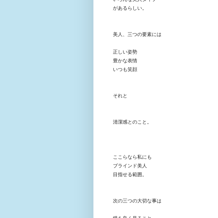
があるらしい
。
美人、三つの要素には
正しい姿勢
豊かな表情
いつも笑顔
それと
清潔感とのこと。
ここらなら私にも
ブラインド美人
目指せる範囲。
次の三つの大切な事は