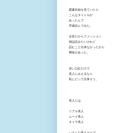
図書目録を見ていたら
こんなタイトルが
あったんで
早速読んでみた。
全盲だ
からファッション
雑誌読みたいけれど
読むこと出来なか
ったから
興味があった
。
赤い口紅だけで
美人にみえるなら
私にだって出来そう。
美人には、
リアル美人
ムード美人
キャラ美人
いろんな美人タイプ