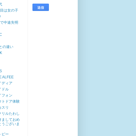
代
人目は女の子
0
歳で中途失明
C
Rとの違い
K
S
E ALFEE
イディア
イドル
イフォン
ウトドア体験
カスリ
クリルたわし
けましておめ
とうございま
トピー