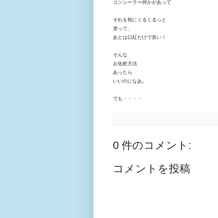
コンシーラー何かがあって
それを頬にくるく
るっと
塗って、
あとは口紅だけで良い！
そんな
お化粧方法
あったら
いいのになあ。
でも・・・・
0 件のコメント:
コメントを投稿