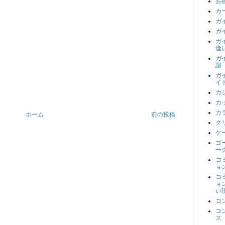
お
カ
ガ
ガ
ガ
逢
ガ
謝
ガ
イ
カ
カ
カ
ホーム
前の投稿
ク
ケ
ゴ
ー
コ
ョ
コ
ョ
い
コ
コ
ス