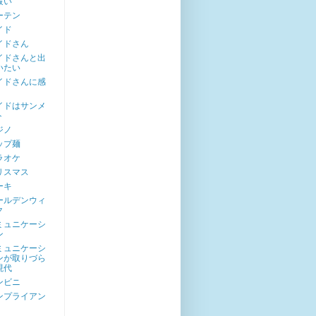
祓い
ーテン
イド
イドさん
イドさんと出
いたい
イドさんに感
イドはサンメ
ト
ジノ
ップ麺
ラオケ
リスマス
ーキ
ールデンウィ
ク
ミュニケーシ
ン
ミュニケーシ
ンが取りづら
現代
ンビニ
ンプライアン