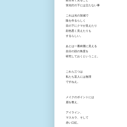
鏡を良く見ること
蛍光灯の下には立たない事
これは光の加減で
陰を作るらしく
目の下にクマが見えたり
顔色悪く見え
たりも
するらしい。
あとは一番綺麗に見える
自分の顔の角度を
研究しておくということ。
これら三つは
私たち盲人には無理
ですねえ。
メイクのポイントには
眉を整え、
アイライン、
マスカラ、そして
赤い口紅。